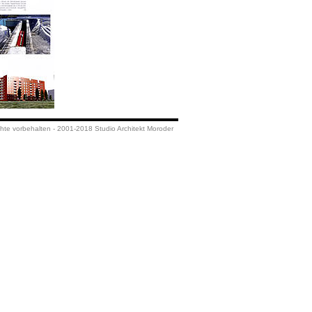
hte vorbehalten - 2001-2018 Studio Architekt Moroder
hitekt Moroder
 Architekt Moroder
Moroder
itekt Moroder
t Moroder