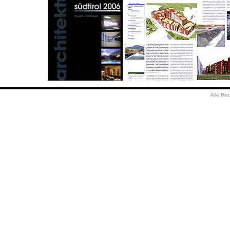
Alle Rec
- Projekt Casanova, Bozen - Arch.Ing.Service und Studio Arc
- Projekt Feuerwehrhalle und Recyclinghof, Gufidaun - Studio
- Projekt Tourismusverband, St. Christina - Studio Architekt 
- Projekt Synesis, Leifers - Arch.Ing.Service und Studio Arch
- Projekt Iprona, Lana - Arch.Ing.Service und Studio Architek